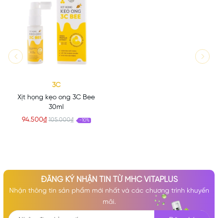
3C
Xịt họng kẹo ong 3C Bee
30ml
94.500₫
105.000₫
-10%
ĐĂNG KÝ NHẬN TIN TỪ MHC VITAPLUS
Nhận thông tin sản phẩm mới nhất và các chương trình khuyến
mãi.