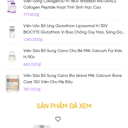
Viên Uống Collagen30 H/180v WEBBER NATURALS
Collagen Peptide Hoạt Tính Sinh Học Cao
777.600₫
Viên Uốn Bổ Ung Glutathion Liposomal H/30V
BIOCYTE Glutathion Vi Bao Chống Oxy Hóa, Sáng Da,
Trị Nám
1.160.000₫
Viên Sữa Bổ Sung Canxi Cho Bé Milk Calcium For Kids
H/90v
660.000₫
Viên Sữa Bổ Sung Canxi Bio Island Milk Calcium Bone
Care 150 Viên Cho Mẹ Bầu
760.000₫
SẢN PHẨM ĐÃ XEM