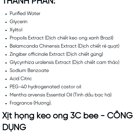
THÀNH PHẦN:
Purified Water
Glycerin
Xylitol
Propolis Extract (Dịch chiết keo ong xanh Brazil)
Belamcanda Chinensis Extract (Dịch chiết rẻ quạt)
Zingiber officinale Extract (Dịch chiết gừng)
Glycyrrhiza uralensis Extract (Dịch chiết cam thảo)
Sodium Benzoate
Acid Citric
PEG-40 hydrogenated castor oil
Mentha arvensis Essential Oil (Tinh dầu bạc hà)
Fragrance (Hương).
Xịt họng keo ong 3C bee - CÔNG
DỤNG