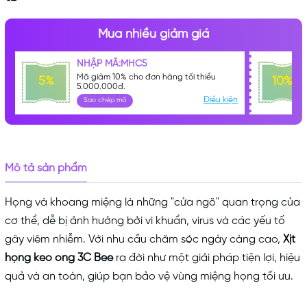
Mua nhiều giảm giá
NHẬP MÃ:MHC5
Mã giảm 10% cho đơn hàng tối thiểu
5%
10%
5.000.000đ.
Điều kiện
Mã khuyến mãi:
Sao chép mã
Điều kiện:
Mô tả sản phẩm
Họng và khoang miệng là những "cửa ngõ" quan trọng của
cơ thể, dễ bị ảnh hưởng bởi vi khuẩn, virus và các yếu tố
gây viêm nhiễm. Với nhu cầu chăm sóc ngày càng cao,
Xịt
họng keo ong 3C Bee
ra đời như một giải pháp tiện lợi, hiệu
quả và an toàn, giúp bạn bảo vệ vùng miệng họng tối ưu.