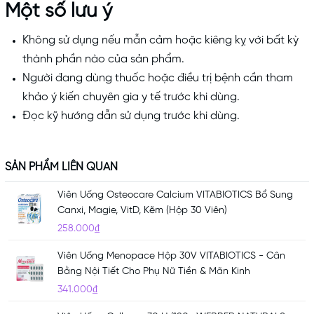
Một số lưu ý
Không sử dụng nếu mẫn cảm hoặc kiêng kỵ với bất kỳ
thành phần nào của sản phẩm.
Người đang dùng thuốc hoặc điều trị bệnh cần tham
khảo ý kiến chuyên gia y tế trước khi dùng.
Đọc kỹ hướng dẫn sử dụng trước khi dùng.
SẢN PHẨM LIÊN QUAN
Viên Uống Osteocare Calcium VITABIOTICS Bổ Sung
Canxi, Magie, VitD, Kẽm (Hộp 30 Viên)
258.000₫
Viên Uống Menopace Hộp 30V VITABIOTICS - Cân
Bằng Nội Tiết Cho Phụ Nữ Tiền & Mãn Kinh
341.000₫