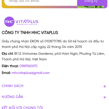
Đăng ký
CÔNG TY TNHH MHC VITAPLUS
Giấy chứng nhận ĐKDN số 0108711785 do Sở kế hoạch và đầu tư
thành phố Hà Nội cấp ngày 22 tháng 04 năm 2019.
Địa chỉ:
B1.12 Vinhomes Gardenia, phố Hàm Nghi, Phường Từ Liêm,
Thành phố Hà Nội, Việt Nam
Điện thoại:
0969160670
Email:
mhcvitaplus@gmail.com
CHÍNH SÁCH
HƯỚNG DẪN
KẾT NỐI VỚI CHÚNG TÔI