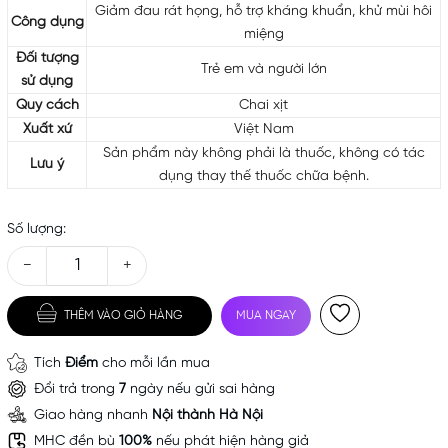
Giảm đau rát họng, hỗ trợ kháng khuẩn, khử mùi hôi
Công dụng
miệng
Đối tượng
Trẻ em và người lớn
sử dụng
Quy cách
Chai xịt
Xuất xứ
Việt Nam
Sản phẩm này không phải là thuốc, không có tác
Lưu ý
dụng thay thế thuốc chữa bệnh.
Số lượng:
−
+
THÊM VÀO GIỎ HÀNG
MUA NGAY
Tích
Điểm
cho mỗi lần mua
Đổi trả trong
7
ngày nếu gửi sai hàng
Giao hàng nhanh
Nội thành Hà Nội
MHC đền bù
100%
nếu phát hiện hàng giả