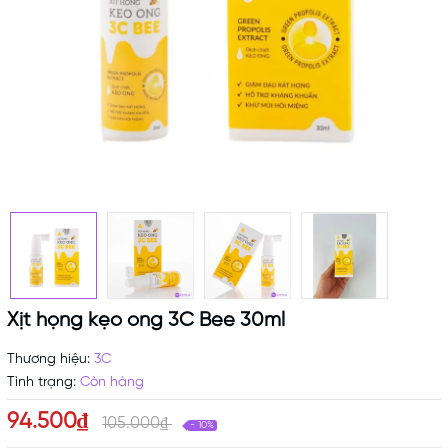
Xịt họng kẹo ong 3C Bee 30ml
Thương hiệu:
3C
Tình trạng:
Còn hàng
94.500₫
105.000₫
- 10%