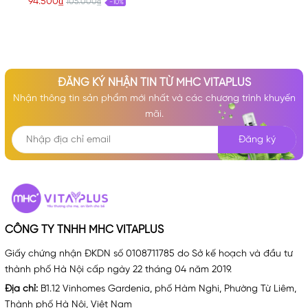
94.500₫
105.000₫
-10%
ĐĂNG KÝ NHẬN TIN TỪ MHC VITAPLUS
Nhận thông tin sản phẩm mới nhất và các chương trình khuyến
mãi.
Đăng ký
CÔNG TY TNHH MHC VITAPLUS
Giấy chứng nhận ĐKDN số 0108711785 do Sở kế hoạch và đầu tư
thành phố Hà Nội cấp ngày 22 tháng 04 năm 2019.
Địa chỉ:
B1.12 Vinhomes Gardenia, phố Hàm Nghi, Phường Từ Liêm,
Thành phố Hà Nội, Việt Nam