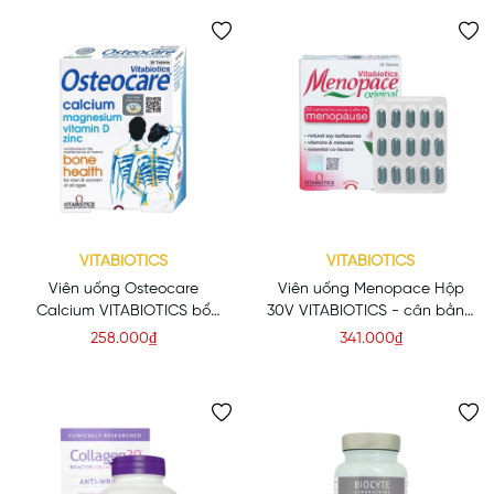
VITABIOTICS
VITABIOTICS
Viên uống Osteocare
Viên uống Menopace Hộp
Calcium VITABIOTICS bổ
30V VITABIOTICS - cân bằng
sung Canxi, Magie, VitD, Kẽm
nội tiết cho phụ nữ tiền &
258.000₫
341.000₫
(Hộp 30 viên)
mãn kinh