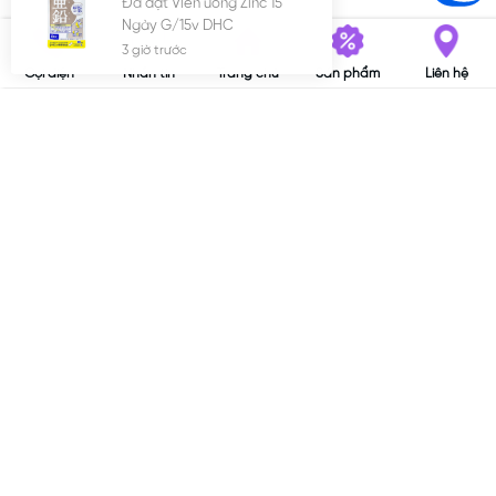
Ngày G/15v DHC
3 giờ trước
© Bản quyền thuộc về
MHC VitaPlus
|
Sapo
Gọi điện
Nhắn tin
Trang chủ
Sản phẩm
Liên hệ