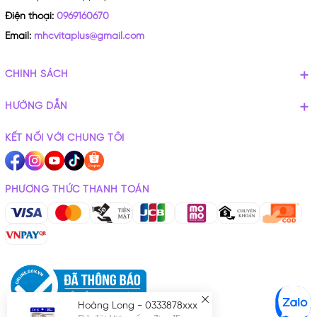
Điện thoại:
0969160670
Email:
mhcvitaplus@gmail.com
CHÍNH SÁCH
HƯỚNG DẪN
KẾT NỐI VỚI CHÚNG TÔI
PHƯƠNG THỨC THANH TOÁN
Hoàng Long - 0333878xxx
Đã đặt Viên uống Zinc 15