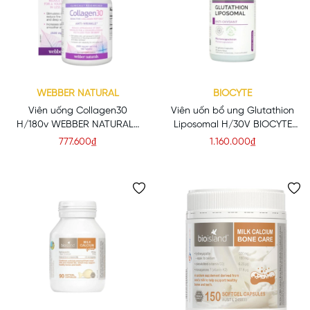
WEBBER NATURAL
BIOCYTE
Viên uống Collagen30
Viên uốn bổ ung Glutathion
H/180v WEBBER NATURALS
Liposomal H/30V BIOCYTE
Collagen Peptide hoạt tính
Glutathion vi bao chống oxy
777.600₫
1.160.000₫
sinh học cao
hóa, sáng da, trị nám