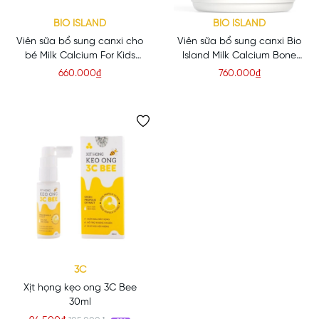
BIO ISLAND
BIO ISLAND
Viên sữa bổ sung canxi cho
Viên sữa bổ sung canxi Bio
bé Milk Calcium For Kids
Island Milk Calcium Bone
H/90v
Care 150 viên cho mẹ bầu
660.000₫
760.000₫
3C
Xịt họng kẹo ong 3C Bee
30ml