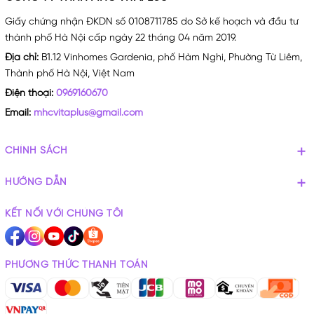
Giấy chứng nhận ĐKDN số 0108711785 do Sở kế hoạch và đầu tư
thành phố Hà Nội cấp ngày 22 tháng 04 năm 2019.
Địa chỉ:
B1.12 Vinhomes Gardenia, phố Hàm Nghi, Phường Từ Liêm,
Thành phố Hà Nội, Việt Nam
Điện thoại:
0969160670
Email:
mhcvitaplus@gmail.com
CHÍNH SÁCH
HƯỚNG DẪN
KẾT NỐI VỚI CHÚNG TÔI
PHƯƠNG THỨC THANH TOÁN