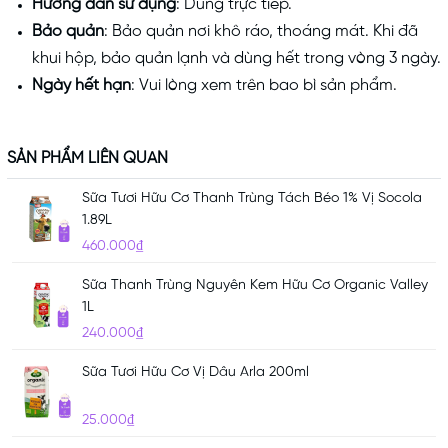
Hướng dẫn sử dụng
: Dùng trực tiếp.
Bảo quản
: Bảo quản nơi khô ráo, thoáng mát. Khi đã
khui hộp, bảo quản lạnh và dùng hết trong vòng 3 ngày.
Ngày hết hạn
: Vui lòng xem trên bao bì sản phẩm.
SẢN PHẨM LIÊN QUAN
Sữa Tươi Hữu Cơ Thanh Trùng Tách Béo 1% Vị Socola
1.89L
460.000₫
Sữa Thanh Trùng Nguyên Kem Hữu Cơ Organic Valley
1L
240.000₫
Sữa Tươi Hữu Cơ Vị Dâu Arla 200ml
25.000₫