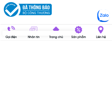
© Bản quyền thuộc về
MHC VitaPlus
|
Sapo
Gọi điện
Nhắn tin
Trang chủ
Sản phẩm
Liên hệ