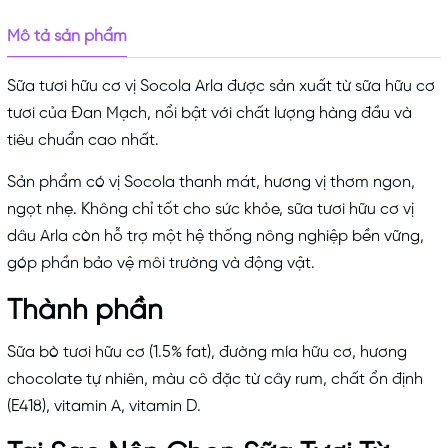
Mô tả sản phẩm
Sữa tươi hữu cơ vị Socola Arla được sản xuất từ sữa hữu cơ
tươi của Đan Mạch, nổi bật với chất lượng hàng đầu và
tiêu chuẩn cao nhất.
Sản phẩm có vị Socola thanh mát, hương vị thơm ngon,
ngọt nhẹ. Không chỉ tốt cho sức khỏe, sữa tươi hữu cơ vị
dâu Arla còn hỗ trợ một hệ thống nông nghiệp bền vững,
góp phần bảo vệ môi trường và động vật.
Thành phần
Sữa bò tươi hữu cơ (1.5% fat), đường mía hữu cơ, hương
chocolate tự nhiên, màu cô đặc từ cây rum, chất ổn định
(E418), vitamin A, vitamin D.