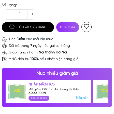
Số lượng:
−
+
THÊM VÀO GIỎ HÀNG
MUA NGAY
Tích
Điểm
cho mỗi lần mua
Đổi trả trong
7
ngày nếu gửi sai hàng
Giao hàng nhanh
Nội thành Hà Nội
Mã khuyến mãi:
MHC đền bù
100%
nếu phát hiện hàng giả
Điều kiện:
Mua nhiều giảm giá
NHẬP MÃ:MHC5
Mã giảm 10% cho đơn hàng tối thiểu
5%
10%
5.000.000đ.
Điều kiện
Sao chép mã