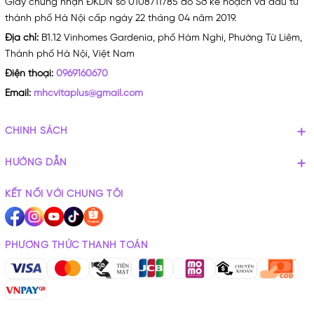
Giấy chứng nhận ĐKDN số 0108711785 do Sở kế hoạch và đầu tư
thành phố Hà Nội cấp ngày 22 tháng 04 năm 2019.
Địa chỉ:
B1.12 Vinhomes Gardenia, phố Hàm Nghi, Phường Từ Liêm,
Thành phố Hà Nội, Việt Nam
Điện thoại:
0969160670
Email:
mhcvitaplus@gmail.com
CHÍNH SÁCH
HƯỚNG DẪN
KẾT NỐI VỚI CHÚNG TÔI
PHƯƠNG THỨC THANH TOÁN