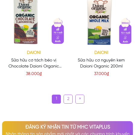
DAIONI
DAIONI
Sữa hữu cơ tách béo vị
Sữa hữu cơ nguyên kem
Chocolate Daioni Organic
Daioni Organic 200ml
200ml
38.000₫
37.000₫
1
»
2
ĐĂNG KÝ NHẬN TIN TỪ MHC VITAPLUS
Nhận thông tin sản phẩm mới nhất và các chương trình khuyến