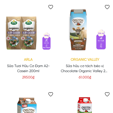
ARLA
ORGANIC VALLEY
Sữa Tươi Hữu Cơ Đạm A2-
Sữa hữu cơ tách béo vị
Casein 200ml
Chocolate Organic Valley 236
ml
29.500₫
61.000₫