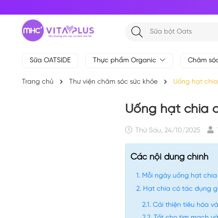
Sữa OATSIDE
Thực phẩm Organic
Chăm só
Trang chủ
Thư viện chăm sóc sức khỏe
Uống hạt chia
Uống hạt chia 
Thứ Sáu, 24/10/2025
Các nội dung chính
Mỗi ngày uống hạt chia
Hạt chia có tác dụng g
Cải thiện tiêu hóa và
Tốt cho tim mạch v