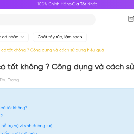
100% Chính Hãng
Giá Tốt Nhất
c cá nhân
Chất tẩy rửa, làm sạch
 có tốt không ? Công dụng và cách sử dụng hiệu quả
có tốt không ? Công dụng và cách s
Thu Trang
 có tốt không?
ì?
 hỗ trợ hệ vi sinh đường ruột
à kiểm soát mỡ máu