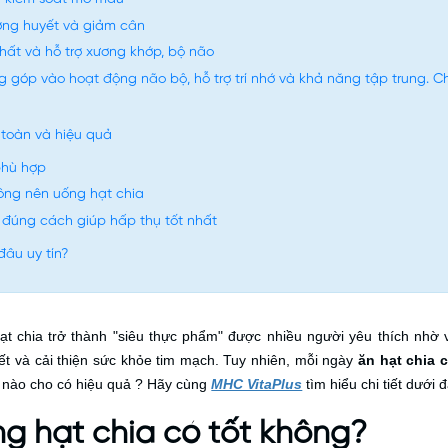
ờng huyết và giảm cân
ất và hỗ trợ xương khớp, bộ não
góp vào hoạt động não bộ, hỗ trợ trí nhớ và khả năng tập trung. C
 toàn và hiệu quả
 phù hợp
ông nên uống hạt chia
 đúng cách giúp hấp thụ tốt nhất
đâu uy tín?
t chia trở thành "siêu thực phẩm" được nhiều người yêu thích nhờ v
t và cải thiện sức khỏe tim mạch. Tuy nhiên, mỗi ngày
ăn hạt chia 
 nào cho có hiệu quả ? Hãy cùng
MHC VitaPlus
tìm hiểu chi tiết dưới 
g hạt chia có tốt không?