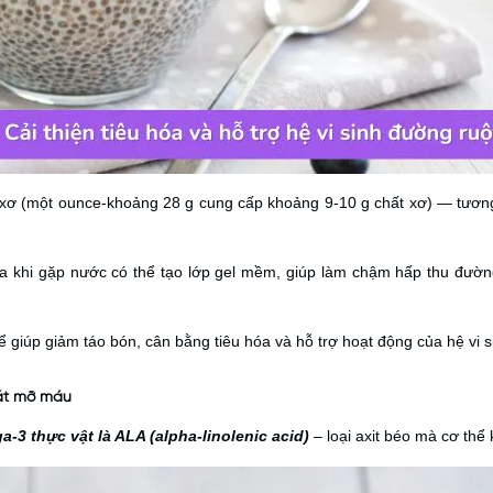
t xơ (một ounce-khoảng 28 g cung cấp khoảng 9-10 g chất xơ) — tư
ia khi gặp nước có thể tạo lớp gel mềm, giúp làm chậm hấp thu đườn
hể giúp giảm táo bón, cân bằng tiêu hóa và hỗ trợ hoạt động của hệ vi 
oát mỡ máu
-3 thực vật là ALA (alpha-linolenic acid)
– loại axit béo mà cơ thể