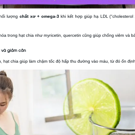
hối lượng
chất xơ + omega-3
khi kết hợp giúp hạ LDL (“cholesterol x
 hóa trong hạt chia như myricetin, quercetin cũng giúp chống viêm và
t và giảm cân
an, hạt chia giúp làm chậm tốc độ hấp thu đường vào máu, từ đó ổn địn