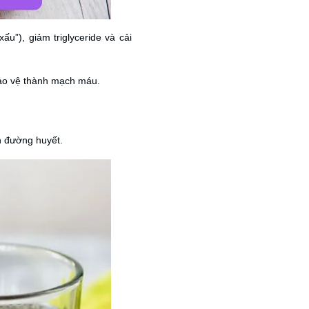
ấu”), giảm triglyceride và cải
 bảo vệ thành mạch máu.
h đường huyết.