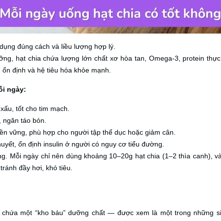
dụng đúng cách và liều lượng hợp lý.
ng, hạt chia chứa lượng lớn chất xơ hòa tan, Omega-3, protein thực 
g ổn định và hệ tiêu hóa khỏe mạnh.
ỗi ngày:
 xấu, tốt cho tim mạch.
, ngăn táo bón.
ền vững, phù hợp cho người tập thể dục hoặc giảm cân.
yết, ổn định insulin ở người có nguy cơ tiểu đường.
g. Mỗi ngày chỉ nên dùng khoảng 10–20g hạt chia (1–2 thìa canh), v
tránh đầy hơi, khó tiêu.
g chứa một “kho báu” dưỡng chất — được xem là một trong những s