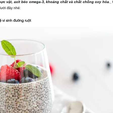
thực vật, axit béo omega-3, khoáng chất và chất chống oxy hóa
.
C
dưới đây nhé:
ệ vi sinh đường ruột