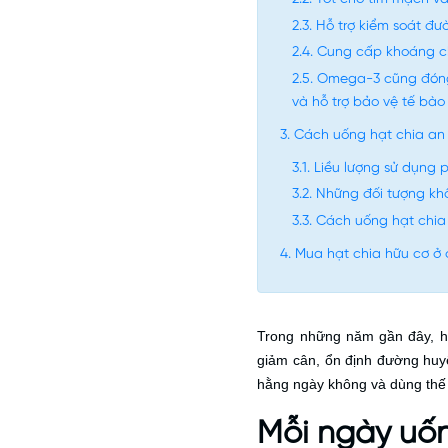
Hỗ trợ kiểm soát đư
Cung cấp khoáng ch
Omega-3 cũng đóng 
và hỗ trợ bảo vệ tế bào
Cách uống hạt chia an
Liều lượng sử dụng
Những đối tượng kh
Cách uống hạt chia
Mua hạt chia hữu cơ ở 
Trong những năm gần đây, hạ
giảm cân, ổn định đường huyế
hằng ngày không và dùng thế
Mỗi ngày uốn