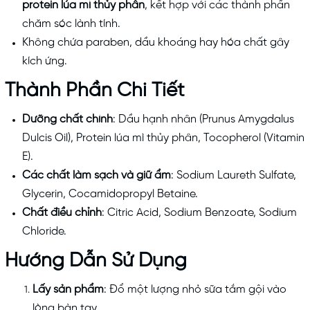
protein lúa mì thủy phân
, kết hợp với các thành phần
chăm sóc lành tính.
Không chứa paraben, dầu khoáng hay hóa chất gây
kích ứng.
Thành Phần Chi Tiết
Dưỡng chất chính
: Dầu hạnh nhân (Prunus Amygdalus
Dulcis Oil), Protein lúa mì thủy phân, Tocopherol (Vitamin
E).
Các chất làm sạch và giữ ẩm
: Sodium Laureth Sulfate,
Glycerin, Cocamidopropyl Betaine.
Chất điều chỉnh
: Citric Acid, Sodium Benzoate, Sodium
Chloride.
Hướng Dẫn Sử Dụng
Lấy sản phẩm
: Đổ một lượng nhỏ sữa tắm gội vào
lòng bàn tay.