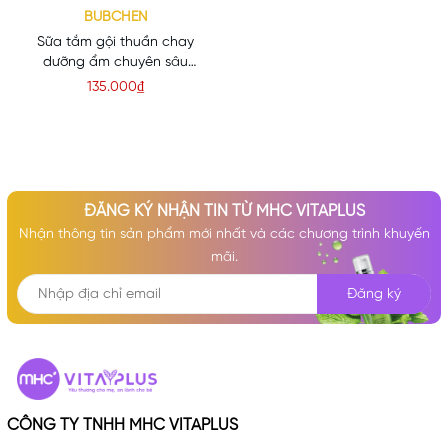
BUBCHEN
Sữa tắm gội thuần chay
dưỡng ẩm chuyên sâu
Bubchen Wasch &
135.000₫
Duschcreme (Dùng cho bé
từ sơ sinh)
ĐĂNG KÝ NHẬN TIN TỪ MHC VITAPLUS
Nhận thông tin sản phẩm mới nhất và các chương trình khuyến
mãi.
Đăng ký
CÔNG TY TNHH MHC VITAPLUS