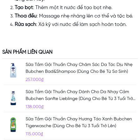
Tạo bọt
: Thêm một ít nước để tạo bọt nhẹ.
Thoa đều
: Massage nhẹ nhàng lên cơ thể và tóc bé.
Rửa sạch
: Xả kỹ với nước để làm sạch hoàn toàn.
SẢN PHẨM LIÊN QUAN
Sữa Tắm Gội Thuần Chay Chăm Sóc Da Tóc Dịu Nhẹ
Bubchen Bad&Shampoo (Dùng Cho Bé Từ Sơ Sinh)
257.000₫
Sữa Tắm Gội Thuần Chay Dành Cho Da Nhạy Cảm
Bubchen Sanfte Lieblinge (Dùng Cho Bé Từ 3 Tuổi Trở
Lên)
138.000₫
Sữa Tắm Gội Thuần Chay Hương Táo Xanh Bubchen
Tigerwasche (Dùng Cho Bé Từ 3 Tuổi Trở Lên)
115.000₫