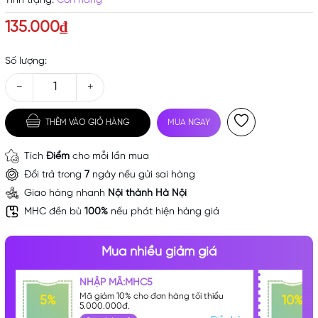
Tình trạng:
Còn hàng
135.000₫
Số lượng:
−
+
THÊM VÀO GIỎ HÀNG
MUA NGAY
Tích
Điểm
cho mỗi lần mua
Đổi trả trong
7
ngày nếu gửi sai hàng
Giao hàng nhanh
Nội thành Hà Nội
MHC đền bù
100%
nếu phát hiện hàng giả
Mua nhiều giảm giá
NHẬP MÃ:MHC5
Mã giảm 10% cho đơn hàng tối thiểu
5%
10%
5.000.000đ.
Mã khuyến mãi: