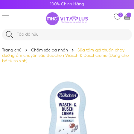
100% Chính Hãng
0
Trang chủ
Chăm sóc cá nhân
Sữa tắm gội thuần chay
dưỡng ẩm chuyên sâu Bubchen Wasch & Duschcreme (Dùng cho
bé từ sơ sinh)