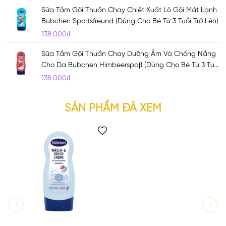
Sữa Tắm Gội Thuần Chay Chiết Xuất Lô Gội Mát Lạnh
Bubchen Sportsfreund (Dùng Cho Bé Từ 3 Tuổi Trở Lên)
138.000₫
Sữa Tắm Gội Thuần Chay Dưỡng Ẩm Và Chống Nắng
Cho Da Bubchen Himbeerspaβ (Dùng Cho Bé Từ 3 Tuổi
Trở Lên)
138.000₫
SẢN PHẨM ĐÃ XEM