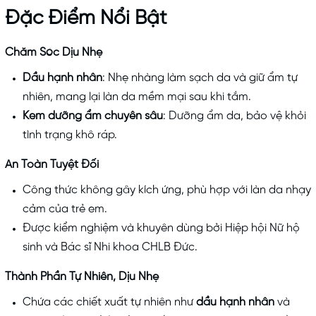
Đặc Điểm Nổi Bật
Chăm Sóc Dịu Nhẹ
Dầu hạnh nhân
: Nhẹ nhàng làm sạch da và giữ ẩm tự
nhiên, mang lại làn da mềm mại sau khi tắm.
Kem dưỡng ẩm chuyên sâu
: Dưỡng ẩm da, bảo vệ khỏi
tình trạng khô ráp.
An Toàn Tuyệt Đối
Công thức không gây kích ứng, phù hợp với làn da nhạy
cảm của trẻ em.
Được kiểm nghiệm và khuyên dùng bởi Hiệp hội Nữ hộ
sinh và Bác sĩ Nhi khoa CHLB Đức.
Thành Phần Tự Nhiên, Dịu Nhẹ
Chứa các chiết xuất tự nhiên như
dầu hạnh nhân
và