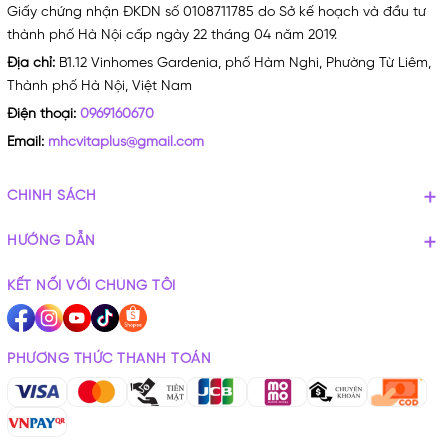
Giấy chứng nhận ĐKDN số 0108711785 do Sở kế hoạch và đầu tư
thành phố Hà Nội cấp ngày 22 tháng 04 năm 2019.
Địa chỉ:
B1.12 Vinhomes Gardenia, phố Hàm Nghi, Phường Từ Liêm,
Thành phố Hà Nội, Việt Nam
Điện thoại:
0969160670
Email:
mhcvitaplus@gmail.com
CHÍNH SÁCH
HƯỚNG DẪN
KẾT NỐI VỚI CHÚNG TÔI
PHƯƠNG THỨC THANH TOÁN